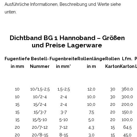
Ausführliche Informationen, Beschreibung und Werte siehe
unten.
Dichtband BG 1 Hannoband – Größen
und Preise Lagerware
Fugentiefe
Bestell-
Fugenbreite
Rollenlänge
Rollen
Lfm.
P
in mm
Nummer
in mm*
in m
Karton
Karton
10
10/1,5-2,5
1,5-2,5
12,0
30
360,0
10
10/2-4
2-4
10,0
30
300,0
15
15/2-4
2-4
10,0
20
200,0
15
15/3-7
3-7
7,5
20
150,0
15
15/5-10
5-10
5,0
20
100,0
20
20/7-12
7-12
4,3
15
64,5
20
20/8-15
8-15
3,0
15
45,0